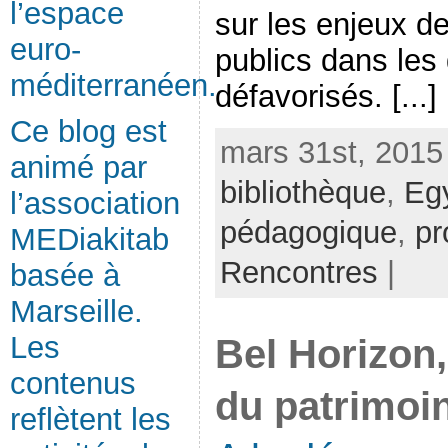
l’espace
sur les enjeux d
euro-
publics dans les 
méditerranéen.
défavorisés. [...]
Ce blog est
mars 31st, 2015
animé par
bibliothèque
,
Eg
l’association
pédagogique
,
pr
MEDiakitab
Rencontres
|
basée à
Marseille.
Les
Bel Horizon
contenus
du patrimoi
reflètent les