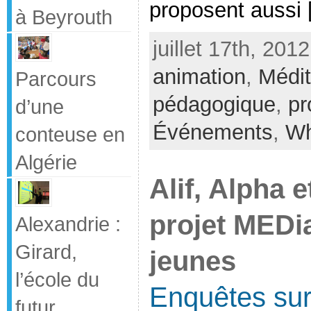
proposent aussi [
à Beyrouth
juillet 17th, 201
animation
,
Médit
Parcours
pédagogique
,
pr
d’une
Événements
,
Wh
conteuse en
Algérie
Alif, Alpha 
projet MEDia
Alexandrie :
Girard,
jeunes
l’école du
Enquêtes sur 
futur