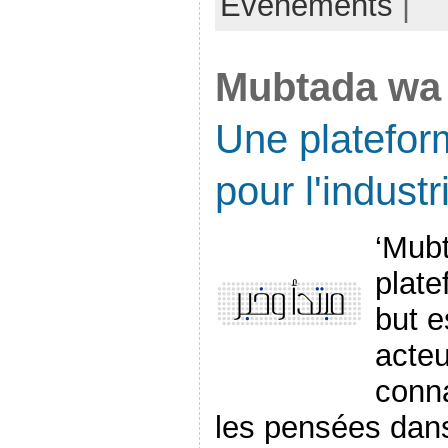
Événements
|
Mubtada wa
Une platefor
pour l'industr
‘Mub
plate
but e
acteu
conna
les pensées dan