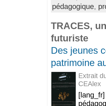
pédagogique
,
pr
TRACES, une
futuriste
Des jeunes c
patrimoine au
Extrait 
CEAlex
[lang_fr
pédagog