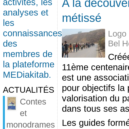
A la découver
activités, les
analyses et
métissé
les
connaissances
Logo 
Bel H
des
membres de
Créée
la plateforme
11ème centenaire 
MEDiakitab.
est une associat
pour objectifs la
ACTUALITÉS
valorisation du p
Contes
dans tous ses as
et
Les guides formé
monodrames