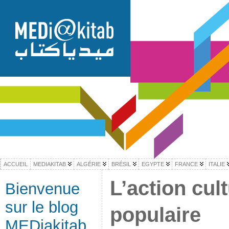
ACCUEIL
MEDIAKITAB
ALGÉRIE
BRÉSIL
EGYPTE
FRANCE
ITALIE
L’action cult
Bienvenue
sur le blog
populaire
MEDiakitab,