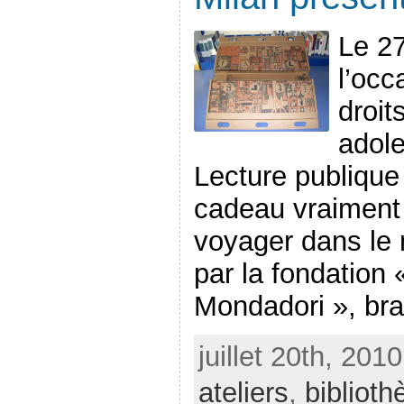
Le 2
l’occ
droit
adole
Lecture publique
cadeau vraiment 
voyager dans le 
par la fondation 
Mondadori », bran
juillet 20th, 201
ateliers
,
bibliot