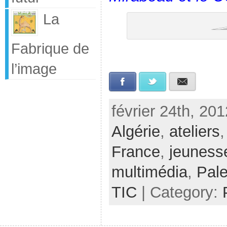
La
Fabrique de
l’image
Facebook
Twitter
E-mail
février 24th, 201
Algérie
,
ateliers
France
,
jeuness
multimédia
,
Pale
TIC
| Category: