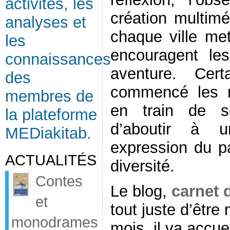
activités, les
création multimé
analyses et
chaque ville met
les
encouragent le
connaissances
aventure. Cer
des
commencé les r
membres de
en train de se
la plateforme
d’aboutir à 
MEDiakitab.
expression du pa
ACTUALITÉS
diversité.
Contes
Le blog,
carnet 
et
tout juste d’être 
monodrames
mois, il va accuei