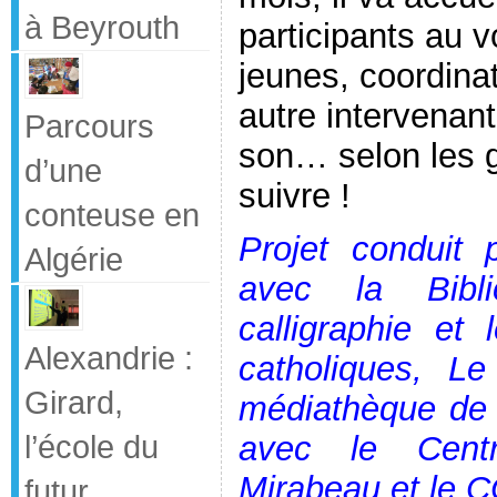
à Beyrouth
participants au 
jeunes, coordinat
autre intervenant
Parcours
son… selon les g
d’une
suivre !
conteuse en
Projet conduit 
Algérie
avec la Bibl
calligraphie et 
Alexandrie :
catholiques, Le
Girard,
médiathèque de T
l’école du
avec le Cent
Mirabeau et le 
futur