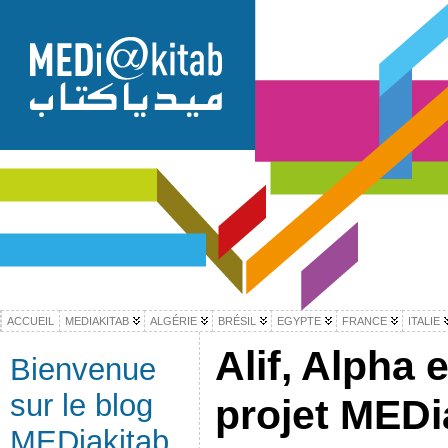
ACCUEIL
MEDIAKITAB
ALGÉRIE
BRÉSIL
EGYPTE
FRANCE
ITALIE
Alif, Alpha 
Bienvenue
sur le blog
projet MEDi
MEDiakitab,