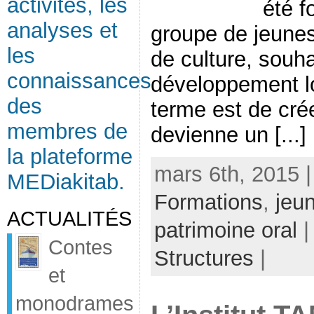
activités, les
été f
analyses et
groupe de jeunes
les
de culture, souha
connaissances
développement loc
des
terme est de crée
membres de
devienne un [...]
la plateforme
mars 6th, 2015 
MEDiakitab.
Formations
,
jeu
ACTUALITÉS
patrimoine oral
|
Contes
Structures
|
et
monodrames