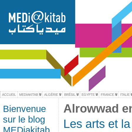
ACCUEIL
MEDIAKITAB
ALGÉRIE
BRÉSIL
EGYPTE
FRANCE
ITALIE
Alrowwad en
Bienvenue
sur le blog
Les arts et la
MEDiakitab,