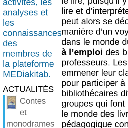
le lire, puisqu’il
activités, les
lire et d’interpr
analyses et
peut alors se dé
les
manière d’un voy
connaissances
dans le monde du
des
à l’emploi
des bi
membres de
professeurs. Les
la plateforme
emmener leur cla
MEDiakitab.
pour participer à
ACTUALITÉS
bibliothécaires d
Contes
groupes qui font
et
le monde des livr
monodrames
pédagogique cont