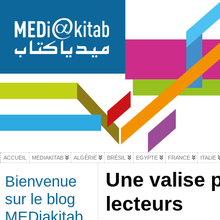
ACCUEIL
MEDIAKITAB
ALGÉRIE
BRÉSIL
EGYPTE
FRANCE
ITALIE
Une valise 
Bienvenue
sur le blog
lecteurs
MEDiakitab,