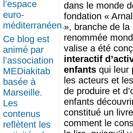
l’espace
dans le monde des
euro-
fondation « Arna
méditerranéen.
», branche de la
renommée mondia
Ce blog est
valise a été co
animé par
interactif d’acti
l’association
enfants
qui leur
MEDiakitab
les acteurs et le
basée à
de produire et d’o
Marseille.
enfants découvrir
Les
constitué un livr
contenus
comment le con
reflètent les