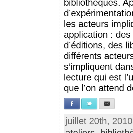
bibliothèques. A
d’expérimentation
les acteurs impl
application : de
d’éditions, des li
différents acteur
s’impliquent dan
lecture qui est l
que l’on attend d
Facebook
Twitter
E-mail
juillet 20th, 201
ateliers
,
bibliot