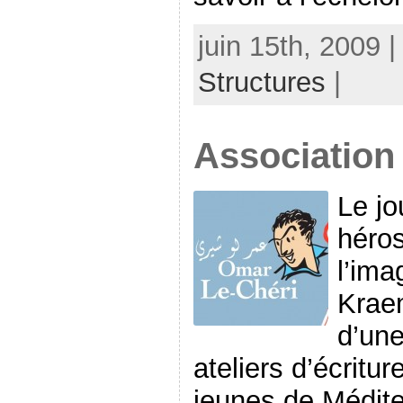
juin 15th, 2009 
Structures
|
Association
Le jo
héros
l’ima
Kraem
d’une
ateliers d’écritur
jeunes de Médite