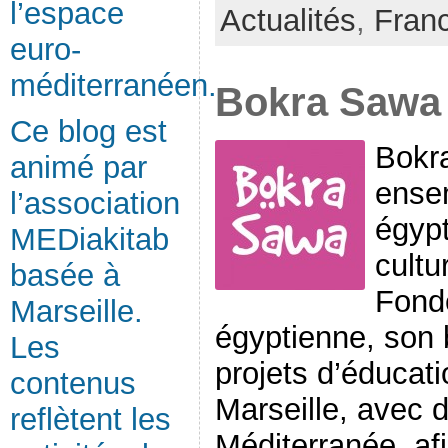
l’espace
Actualités
,
Fran
euro-
méditerranéen.
Bokra Sawa
Ce blog est
Bokr
animé par
ensem
l’association
égypt
MEDiakitab
cultu
basée à
Fondé
Marseille.
égyptienne, son 
Les
projets d’éducati
contenus
Marseille, avec 
reflètent les
Méditerranée, afi