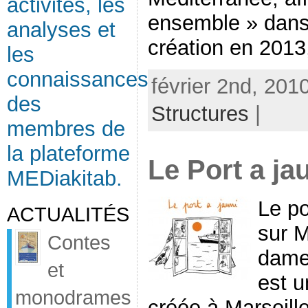
activités, les
ensemble » dans 
analyses et
création en 2013, 
les
connaissances
février 2nd, 201
des
Structures
|
membres de
la plateforme
Le Port a ja
MEDiakitab.
Le po
ACTUALITÉS
sur M
Contes
dame 
et
est u
monodrames
créée à Marseill