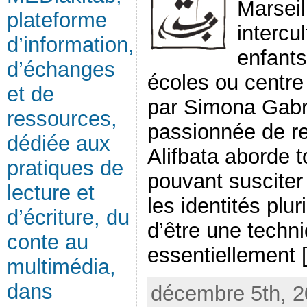
Marseil
plateforme
intercu
d’information,
enfants
d’échanges
écoles ou centre
et de
par Simona Gabri
ressources,
passionnée de rel
dédiée aux
Alifbata aborde 
pratiques de
pouvant susciter
lecture et
les identités plu
d’écriture, du
d’être une techniq
conte au
essentiellement [.
multimédia,
dans
décembre 5th, 2