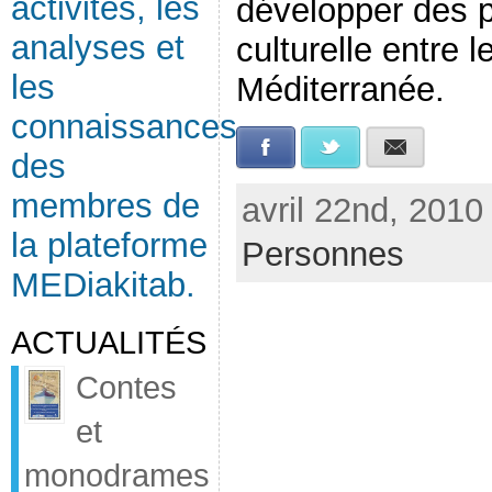
activités, les
développer des p
analyses et
culturelle entre l
les
Méditerranée.
connaissances
Facebook
Twitter
E-mail
des
membres de
avril 22nd, 2010
la plateforme
Personnes
MEDiakitab.
ACTUALITÉS
Contes
et
monodrames