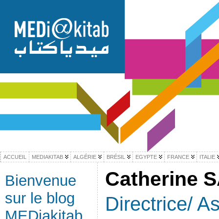
ACCUEIL
MEDIAKITAB
ALGÉRIE
BRÉSIL
EGYPTE
FRANCE
ITALIE
Catherine 
Bienvenue
sur le blog
Directrice/ A
MEDiakitab,