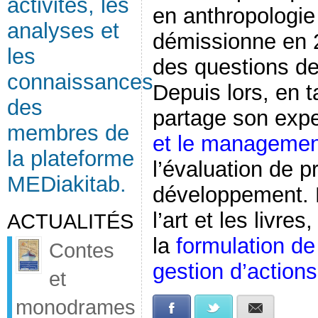
activités, les
en anthropologie s
analyses et
démissionne en 2
les
des questions de
connaissances
Depuis lors, en t
des
partage son expe
membres de
et le management
la plateforme
l’évaluation de
MEDiakitab.
développement. P
l’art et les livre
ACTUALITÉS
la
formulation de 
Contes
gestion d’actions
et
monodrames
Facebook
Twitter
E-mail