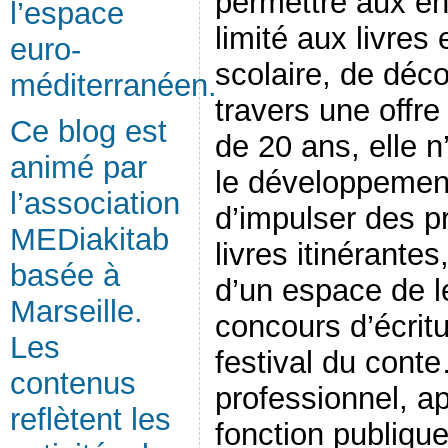
permettre aux en
l’espace
limité aux livres
euro-
scolaire, de décou
méditerranéen.
travers une offre
Ce blog est
de 20 ans, elle 
animé par
le développement
l’association
d’impulser des pr
MEDiakitab
livres itinérante
basée à
d’un espace de l
Marseille.
concours d’écritu
Les
festival du conte
contenus
professionnel, ap
reflètent les
fonction publiqu