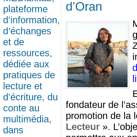
d’Oran
plateforme
d’information,
M
d’échanges
g
et de
Z
ressources,
i
dédiée aux
d
pratiques de
l
lecture et
E
d’écriture, du
fondateur de l’as
conte au
promotion de la 
multimédia,
Lecteur
». L’obje
dans