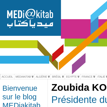
ACCUEIL
MEDIAKITAB
ALGÉRIE
BRÉSIL
EGYPTE
FRANCE
ITALIE
Zoubida KO
Bienvenue
sur le blog
Présidente du
MEDiakitab,