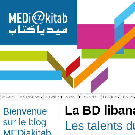
ACCUEIL
MEDIAKITAB
ALGÉRIE
BRÉSIL
EGYPTE
FRANCE
ITALIE
La BD liban
Bienvenue
sur le blog
Les talents 
MEDiakitab,