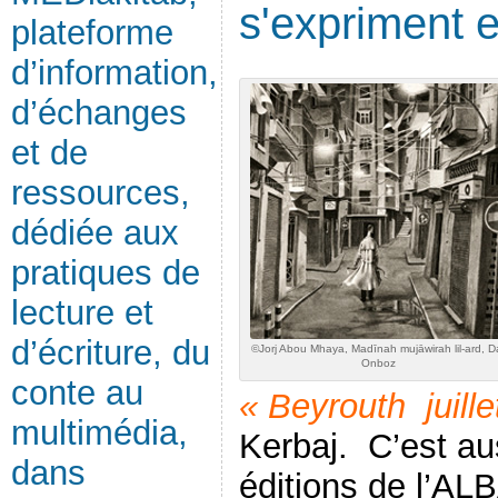
s'expriment 
plateforme
d’information,
d’échanges
et de
ressources,
dédiée aux
pratiques de
lecture et
d’écriture, du
©Jorj Abou Mhaya, Madīnah mujāwirah lil-ard, D
Onboz
conte au
« Beyrouth juill
multimédia,
Kerbaj. C’est au
dans
éditions de l’AL