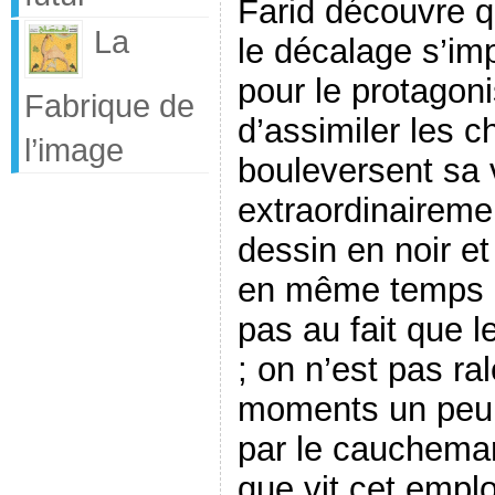
Farid découvre q
La
le décalage s’imp
pour le protagoni
Fabrique de
d’assimiler les 
l’image
bouleversent sa v
extraordinaireme
dessin en noir et 
en même temps o
pas au fait que le
; on n’est pas ra
moments un peu 
par le cauchemar 
que vit cet empl