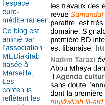
l’espace
les travaux des 
euro-
revue
Samandal
méditerranéen.
paraitre, est tr
Ce blog est
domaine. Signal
animé par
première BD int
l’association
est libanaise:
ht
MEDiakitab
Nadim Tarazi
év
basée à
Abou Mhaya dans
Marseille.
l’
Agenda cultur
Les
sans doute l’an
contenus
dont la première
reflètent les
mujāwirah lil-ard