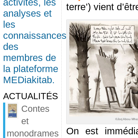
activités, les
terre’) vient d’ê
analyses et
les
connaissances
des
membres de
la plateforme
MEDiakitab.
ACTUALITÉS
Contes
et
©Jorj Abou Mhay
On est immédi
monodrames