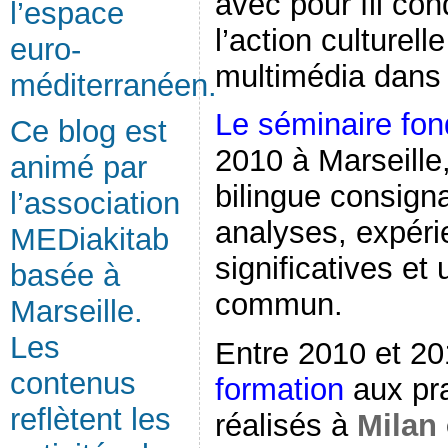
avec pour fil con
l’espace
l’action culturelle
euro-
multimédia dans 
méditerranéen.
Le séminaire fon
Ce blog est
2010 à Marseille
animé par
bilingue consign
l’association
analyses, expéri
MEDiakitab
significatives et
basée à
commun.
Marseille.
Les
Entre 2010 et 2
contenus
formation
aux pra
reflètent les
réalisés à
Milan