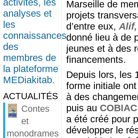
activités, les
Marseille de me
analyses et
projets transvers
les
d’entre eux,
Alif
connaissances
donné lieu à de p
des
jeunes et à des 
membres de
financements.
la plateforme
Depuis lors, les
MEDiakitab.
forme initiale on
ACTUALITÉS
à des changemen
puis au
COBIAC
Contes
a été créé pour po
et
développer le ré
monodrames