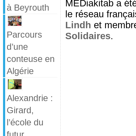
MEDiakitab a été
à Beyrouth
le réseau frança
Lindh
et membr
Parcours
Solidaires
.
d’une
conteuse en
Algérie
Alexandrie :
Girard,
l’école du
futur