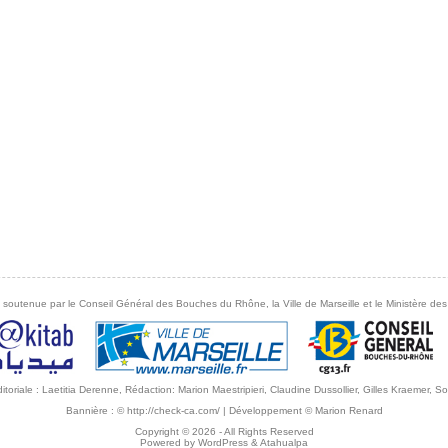
 soutenue par le Conseil Général des Bouches du Rhône, la Ville de Marseille et le Ministère des 
éditoriale : Laetitia Derenne, Rédaction: Marion Maestripieri, Claudine Dussollier, Gilles Kraemer,
Bannière :
© http://check-ca.com/
| Développement
© Marion Renard
Copyright © 2026
- All Rights Reserved
Powered by
WordPress
&
Atahualpa