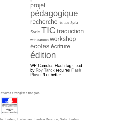
projet
pédagogique
recherche
réseau
Syria
TIC
traduction
Syrie
workshop
web cartoon
écoles
écriture
édition
WP Cumulus Flash tag cloud
by
Roy Tanck
requires
Flash
Player
9 or better.
affaires étrangères français.
 Soha Ibrahim, Traduction : Laetitia Derenne, Soha Ibrahim