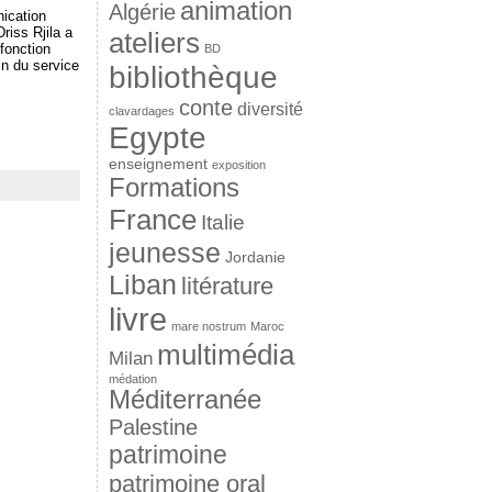
animation
Algérie
nication
riss Rjila a
ateliers
fonction
BD
in du service
bibliothèque
conte
diversité
clavardages
Egypte
enseignement
exposition
Formations
France
Italie
jeunesse
Jordanie
Liban
litérature
livre
mare nostrum
Maroc
multimédia
Milan
médation
Méditerranée
Palestine
patrimoine
patrimoine oral