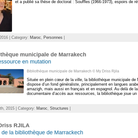
et a publié sa thèse de doctorat : Souffles (1966-1973), espoirs de rév
, 2016 | Category:
Maroc
,
Personnes
|
othèque municipale de Marrakech
ressource en mutation
Bibliothèque municipale de Marrakech © My Driss Rjila
Située en plein cœur de la ville, la bibliothèque municipale de
dispose d’un fond généraliste, principalement en langues arab
amazigh, mais aussi en français et en espagnol. Au delà de la
documentaire d’accès aux ressources, la bibliothèque joue un 
th, 2015 | Category:
Maroc
,
Structures
|
Driss RJILA
r de la bibliothèque de Marrackech