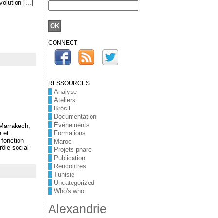
olution [...]
CONNECT
RESSOURCES
Analyse
Ateliers
Brésil
Documentation
Événements
 Marrakech,
e et
Formations
 fonction
Maroc
rôle social
Projets phare
Publication
Rencontres
Tunisie
Uncategorized
Who's who
Alexandrie