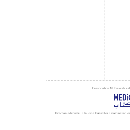
L’association MEDiakitab est
Direction éditoriale : Claudine Dussollier, Coordination 