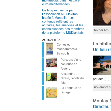
multimédia, dans l’espace
euro-méditerranéen.
Ce blog est animé par
l’association MEDiakitab
basée à Marseille. Les
contenus reflètent les
activités, les analyses et les
connaissances des membres
février 6th
de la plateforme MEDiakitab.
ACTUALITÉS
La bibli
Contes et
Un lieu 
monodrames à
Beyrouth
Parcours d’une
conteuse en
Algérie
Alexandrie :
Girard, l’école du
par des [...]
futur
novembre 5
La Fabrique de
l’image
Moulay 
Directeu