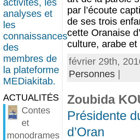
activités, les
par l’écoute capt
analyses et
de ses trois enfa
les
cette Oranaise d
connaissances
culture, arabe et 
des
membres de
février 29th, 20
la plateforme
Personnes
|
MEDiakitab.
ACTUALITÉS
Zoubida KO
Contes
Présidente du
et
d’Oran
monodrames