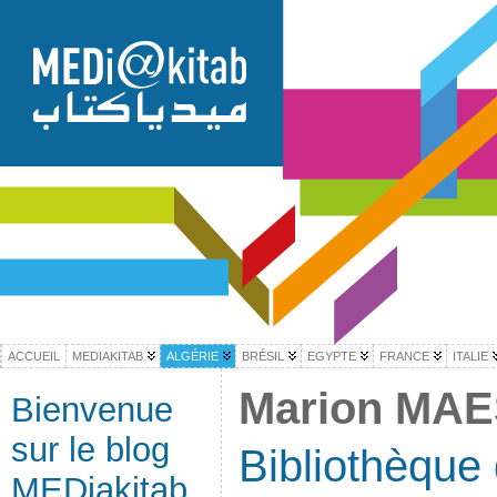
ACCUEIL
MEDIAKITAB
ALGÉRIE
BRÉSIL
EGYPTE
FRANCE
ITALIE
Marion MAE
Bienvenue
sur le blog
Bibliothèque
MEDiakitab,