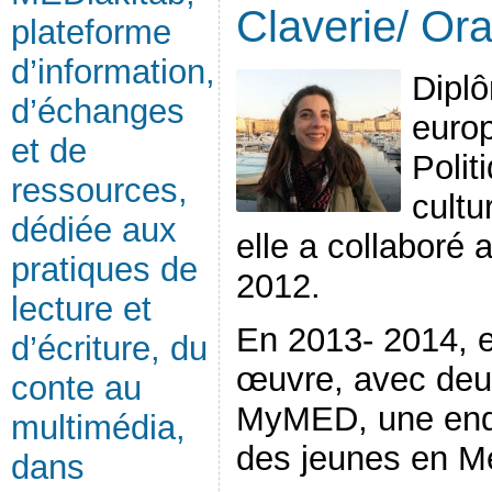
Claverie/ Or
plateforme
d’information,
Diplô
d’échanges
euro
et de
Polit
ressources,
cultu
dédiée aux
elle a collaboré 
pratiques de
2012.
lecture et
En 2013- 2014, e
d’écriture, du
œuvre, avec deux 
conte au
MyMED, une enq
multimédia,
des jeunes en Méd
dans