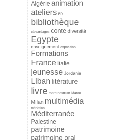
animation
Algérie
ateliers
BD
bibliothèque
conte
diversité
clavardages
Egypte
enseignement
exposition
Formations
France
Italie
jeunesse
Jordanie
Liban
litérature
livre
mare nostrum
Maroc
multimédia
Milan
médation
Méditerranée
Palestine
patrimoine
patrimoine oral