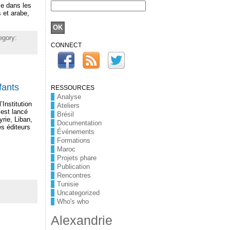
sse dans les
 et arabe,
egory:
CONNECT
fants
RESSOURCES
Analyse
Institution
Ateliers
est lancé
Brésil
yrie, Liban,
Documentation
es éditeurs
Événements
Formations
Maroc
Projets phare
Publication
Rencontres
Tunisie
Uncategorized
Who's who
Alexandrie