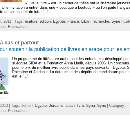
« Lire le livre » est un carnet de thèse sur la littérature jeune
 Une invitation à entrer dans une « boutique à koutoub » où l’on parle français
te de politique et de lutte [...]
h, 2011 | Tags:
écriture
,
édition
,
Egypte
,
France
,
Liban
,
recherche
,
Syrie
| Cat
ion
,
Publication
|
 là bas et partout
our soutenir la publication de livres en arabe pour les en
Un programme de littérature arabe pour les enfants est développé par l’
suédoise SIDA et la Fondation Anna Lindh, depuis 2006. Un concours 
pour le prix du meilleur livre oublié dans les pays suivants : Egypte, S
Palestine et Jordanie. La date limite des dépôts de candidature pour l
est le [...]
, 2010 | Tags:
édition
,
Egypte
,
Jordanie
,
Liban
,
livre
,
Syria
,
Syrie
| Category:
ion
,
Publication
|