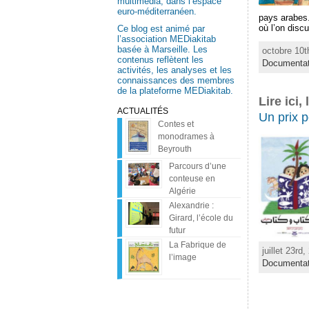
multimédia, dans l’espace
euro-méditerranéen.
pays arabes.
où l’on discu
Ce blog est animé par
l’association MEDiakitab
basée à Marseille. Les
octobre 10t
contenus reflètent les
Documentat
activités, les analyses et les
connaissances des membres
de la plateforme MEDiakitab.
Lire ici,
ACTUALITÉS
Un prix p
Contes et
monodrames à
Beyrouth
Parcours d’une
conteuse en
Algérie
Alexandrie :
Girard, l’école du
futur
La Fabrique de
juillet 23rd
l’image
Documentat