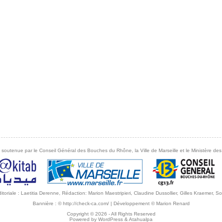
 soutenue par le Conseil Général des Bouches du Rhône, la Ville de Marseille et le Ministère des 
éditoriale : Laetitia Derenne, Rédaction: Marion Maestripieri, Claudine Dussollier, Gilles Kraemer,
Bannière :
© http://check-ca.com/
| Développement
© Marion Renard
Copyright © 2026
- All Rights Reserved
Powered by
WordPress
&
Atahualpa