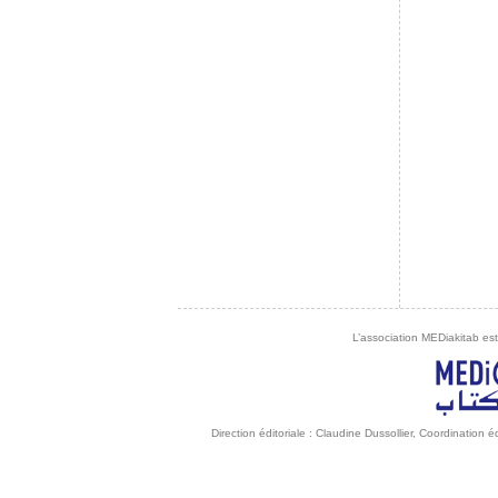
L’association MEDiakitab est
Direction éditoriale : Claudine Dussollier, Coordination 