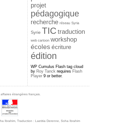
projet
pédagogique
recherche
réseau
Syria
TIC
traduction
Syrie
workshop
web cartoon
écoles
écriture
édition
WP Cumulus Flash tag cloud
by
Roy Tanck
requires
Flash
Player
9 or better.
affaires étrangères français.
 Soha Ibrahim, Traduction : Laetitia Derenne, Soha Ibrahim