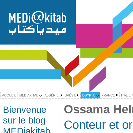
ACCUEIL
MEDIAKITAB
ALGÉRIE
BRÉSIL
EGYPTE
FRANCE
ITALIE
Ossama He
Bienvenue
sur le blog
Conteur et o
MEDiakitab,