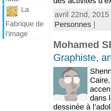
des activités d’ex
La
avril 22nd, 2015
Fabrique de
Personnes
|
l’image
Mohamed 
Graphiste, ar
Shenn
Caire,
accent
dans 
dessinée à l’ado