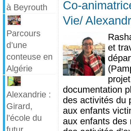
Co-animatrice
à Beyrouth
Vie/ Alexandr
Parcours
Rasha
d’une
et tr
conteuse en
dépar
(Pamp
Algérie
projet
documentation ph
Alexandrie :
des activités du 
Girard,
aux enfants vict
l’école du
aux enfants des 
futur