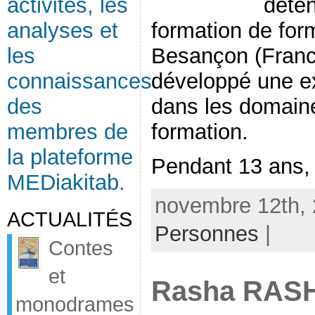
activités, les
déten
analyses et
formation de for
les
Besançon (Fran
connaissances
développé une ex
des
dans les domaine
membres de
formation.
la plateforme
Pendant 13 ans, e
MEDiakitab.
novembre 12th, 
ACTUALITÉS
Personnes
|
Contes
et
Rasha RAS
monodrames