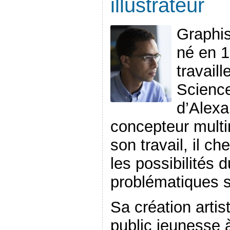
illustrateur
Graphis
né en 1
travail
Science
d’Alexa
concepteur mult
son travail, il ch
les possibilités 
problématiques s
Sa création artis
public jeunesse à t