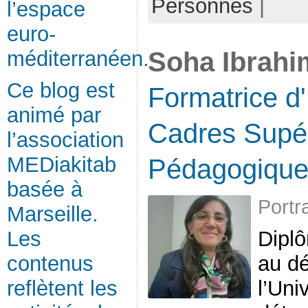
Personnes
|
l’espace
euro-
Soha Ibrah
méditerranéen.
Ce blog est
Formatrice d
animé par
Cadres Supé
l’association
MEDiakitab
Pédagogique
basée à
Portr
Marseille.
Les
Diplô
contenus
au dé
reflètent les
l’Uni