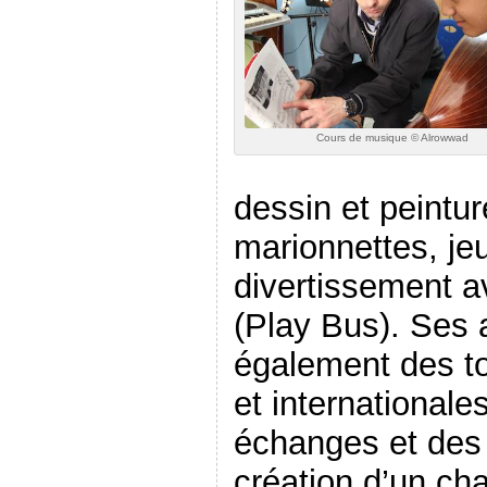
Cours de musique © Alrowwad
dessin et peintur
marionnettes, jeu
divertissement a
(Play Bus). Ses 
également des to
et internationale
échanges et des 
création d’un cha