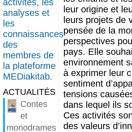
activités, les
leur origine et leu
analyses et
leurs projets de 
les
pensée de la mort
connaissances
perspectives pour
des
pays. Elle souhai
membres de
environnement sa
la plateforme
à exprimer leur c
MEDiakitab.
sentiment d’appa
ACTUALITÉS
tensions causées
Contes
dans lequel ils s
Ces activités so
et
des valeurs d’inn
monodrames