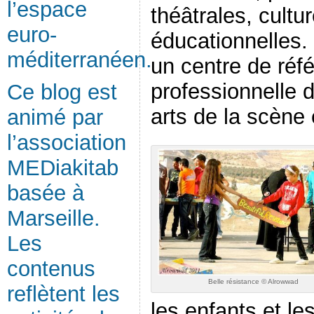
l’espace
théâtrales, cultur
euro-
éducationnelles. 
méditerranéen.
un centre de réf
professionnelle 
Ce blog est
arts de la scène 
animé par
l’association
MEDiakitab
basée à
Marseille.
Les
contenus
Belle résistance © Alrowwad
reflètent les
les enfants et le