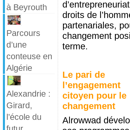
d’entrepreneuriat
à Beyrouth
droits de l’homme
partenariales, po
Parcours
changement posi
d’une
terme.
conteuse en
Algérie
Le pari de
l’engagement
Alexandrie :
citoyen pour le
Girard,
changement
l’école du
Alrowwad dével
futur