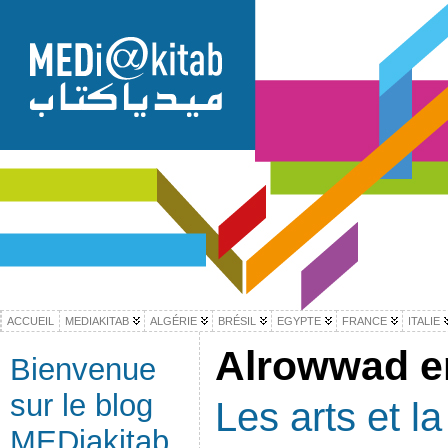
ACCUEIL
MEDIAKITAB
ALGÉRIE
BRÉSIL
EGYPTE
FRANCE
ITALIE
Alrowwad en
Bienvenue
sur le blog
Les arts et la
MEDiakitab,