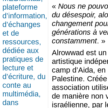
«
Nous ne pouvon
plateforme
du désespoir, alo
d’information,
changement pour 
d’échanges
générations à ve
et de
constamment
. »
ressources,
dédiée aux
Alrowwad est un c
pratiques de
artistique indép
lecture et
camp d’Aida, en 
d’écriture, du
Palestine. Créée
conte au
association utili
multimédia,
de manière non v
dans
israélienne, par l