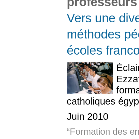
professeurs
Vers une dive
méthodes pé
écoles franc
Éclai
Ezzat
forma
catholiques égyp
Juin 2010
“Formation des e