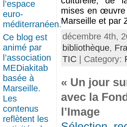
culturelle, de 
l’espace
mises en œuvre 
euro-
Marseille et par Z
méditerranéen.
décembre 4th, 2
Ce blog est
animé par
bibliothèque
,
Fr
l’association
TIC
| Category:
MEDiakitab
basée à
« Un jour su
Marseille.
avec la Fon
Les
contenus
l’Image
reflètent les
Sélection, re