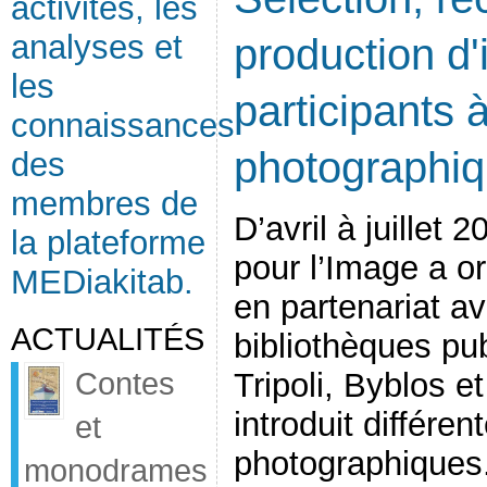
activités, les
analyses et
production d
les
participants à 
connaissances
photographi
des
membres de
D’avril à juillet
la plateforme
pour l’Image a or
MEDiakitab.
en partenariat av
ACTUALITÉS
bibliothèques pu
Contes
Tripoli, Byblos e
introduit différen
et
photographiques.
monodrames