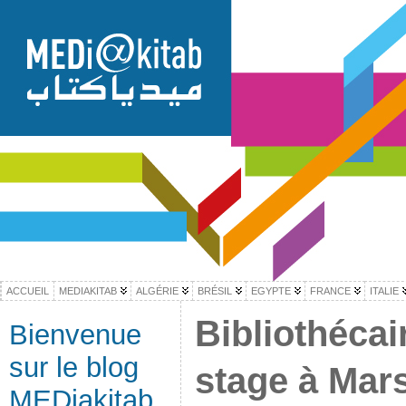
ACCUEIL
MEDIAKITAB
ALGÉRIE
BRÉSIL
EGYPTE
FRANCE
ITALIE
Bibliothécai
Bienvenue
sur le blog
stage à Mars
MEDiakitab,