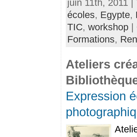
juin 11th, 2011 |
écoles
,
Egypte
,
TIC
,
workshop
|
Formations
,
Ren
Ateliers créa
Bibliothèque
Expression éc
photographiq
Ateli