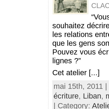
CLAC 
“Vous
souhaitez décrire
les relations ent
que les gens son
Pouvez vous écri
lignes ?”
Cet atelier [...]
mai 15th, 2011 |
écriture
,
Liban
,
| Category:
Ateli