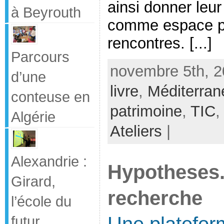
ainsi donner leur
à Beyrouth
comme espace pub
rencontres. [...]
Parcours
novembre 5th, 2
d’une
livre
,
Méditerran
conteuse en
patrimoine
,
TIC
Algérie
Ateliers
|
Alexandrie :
Hypotheses.
Girard,
recherche
l’école du
Une platefor
futur