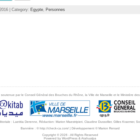
, 2016 | Category:
Egypte
,
Personnes
 soutenue par le Conseil Général des Bouches du Rhône, la Ville de Marseille et le Ministère des 
éditoriale : Laetitia Derenne, Rédaction: Marion Maestripieri, Claudine Dussollier, Gilles Kraemer,
Bannière :
© http://check-ca.com/
| Développement
© Marion Renard
Copyright © 2026
- All Rights Reserved
Powered by
WordPress
&
Atahualpa