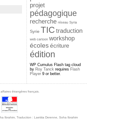
projet
pédagogique
recherche
réseau
Syria
TIC
traduction
Syrie
workshop
web cartoon
écoles
écriture
édition
WP Cumulus Flash tag cloud
by
Roy Tanck
requires
Flash
Player
9 or better.
affaires étrangères français.
 Soha Ibrahim, Traduction : Laetitia Derenne, Soha Ibrahim