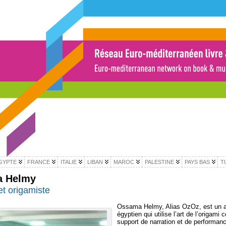
GYPTE
FRANCE
ITALIE
LIBAN
MAROC
PALESTINE
PAYS BAS
T
 Helmy
et origamiste
Ossama Helmy, Alias OzOz, est un a
égyptien qui utilise l’art de l’origam
support de narration et de performanc