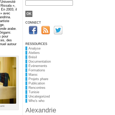
’Université
 Rissala »,
 En 2003, il
g » avec
andrina.
artiste
CONNECT
age,
monde arabe.
Origami.
s pour
ces, des
nnuel autour
RESSOURCES
Analyse
Ateliers
Brésil
Documentation
Événements
Formations
Maroc
Projets phare
Publication
Rencontres
Tunisie
Uncategorized
Who's who
gami
Alexandrie