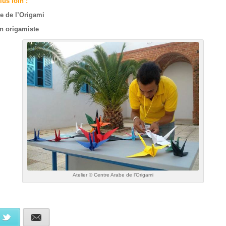
lus loin :
e de l’Origami
un origamiste
Atelier © Centre Arabe de l’Origami
book
Twitter
E-mail