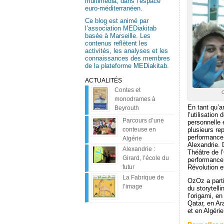
multimédia, dans l’espace
euro-méditerranéen.
Ce blog est animé par
l’association MEDiakitab
basée à Marseille. Les
contenus reflètent les
activités, les analyses et les
connaissances des membres
de la plateforme MEDiakitab.
ACTUALITÉS
Contes et
O
monodrames à
En tant qu’ar
Beyrouth
l’utilisation
Parcours d’une
personnelle 
plusieurs rep
conteuse en
performance 
Algérie
Alexandrie. 
Alexandrie :
Théâtre de l
Girard, l’école du
performance 
Révolution e
futur
La Fabrique de
OzOz a part
l’image
du storytelli
l’origami, e
Qatar, en Ar
et en Algérie