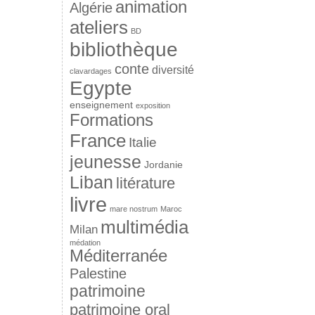
animation
Algérie
ateliers
BD
bibliothèque
conte
diversité
clavardages
Egypte
enseignement
exposition
Formations
France
Italie
jeunesse
Jordanie
Liban
litérature
livre
mare nostrum
Maroc
multimédia
Milan
médation
Méditerranée
Palestine
patrimoine
patrimoine oral