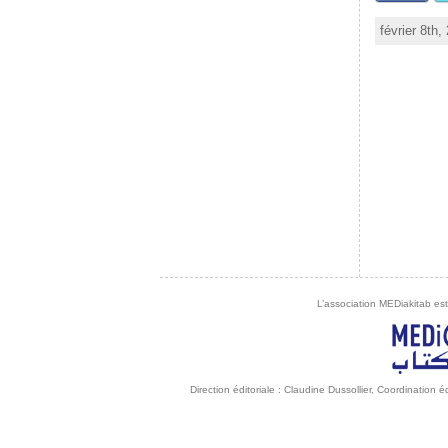
février 8th
L’association MEDiakitab est
Direction éditoriale : Claudine Dussollier, Coordination 