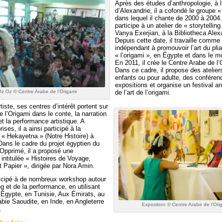
Après des études d’anthropologie, à l
d’Alexandrie, il a cofondé le groupe «
dans lequel il chante de 2000 à 2004.
participe à un atelier de « storytellin
Vanya Exerjian, à la Bibliotheca Alex
Depuis cette date, il travaille comme 
indépendant à promouvoir l’art du pli
« l’origami », en Égypte et dans le 
En 2011, il crée le Centre Arabe de l’
Dans ce cadre, il propose des atelier
enfants ou pour adulte, des conféren
expositions et organise un festival a
z Oz © Centre Arabe de l’Origami
de l’art de l’origami.
tiste, ses centres d’intérêt portent sur
 de l’Origami dans le conte, la narration
et la performance artistique. A
rises, il a ainsi participé à la
« Hekayetna » (Notre Histoire) à
Dans le cadre du projet égyptien du
’Opprimé, il a proposé une
intitulée « Histoires de Voyage,
t Papier », dirigée par Nora Amin.
icipé à de nombreux workshop autour
ng et de la performance, en utilisant
n Égypte, en Tunisie, Aux Émirats, au
abie Saoudite, en Inde, en Angleterre
Exposition © Centre Arabe de l’Ori
.