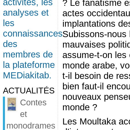
activités, les
? Le fanatisme es
analyses et
actes occidentau
les
implantations de
connaissances
Subissons-nous 
des
mauvaises politi
membres de
assume-t-on les 
la plateforme
monde arabe, voi
MEDiakitab.
t-il besoin de re
bien faut-il enc
ACTUALITÉS
nouveaux penseu
Contes
monde ?
et
Les Moultaka acc
monodrames