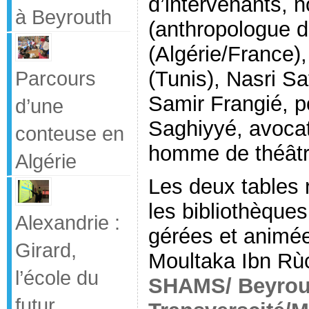
d’intervenants,
à Beyrouth
(anthropologue d
(Algérie/France)
(Tunis), Nasri Sa
Parcours
Samir Frangié, po
d’une
Saghiyyé, avocat
conteuse en
homme de théâtre
Algérie
Les deux tables 
les bibliothèque
Alexandrie :
gérées et animé
Girard,
Moultaka Ibn Rù
l’école du
SHAMS/ Beyrou
futur