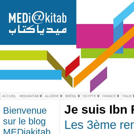
ACCUEIL
MEDIAKITAB
ALGÉRIE
BRÉSIL
EGYPTE
FRANCE
ITALIE
Je suis Ibn
Bienvenue
sur le blog
Les 3ème ren
MEDiakitab,