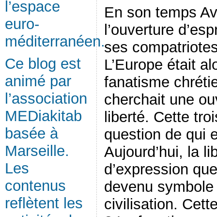
l’espace
En son temps Av
euro-
l’ouverture d’esp
méditerranéen.
ses compatriotes 
Ce blog est
L’Europe était al
animé par
fanatisme chréti
l’association
cherchait une ou
MEDiakitab
liberté. Cette tr
basée à
question de qui 
Marseille.
Aujourd’hui, la l
Les
d’expression que
contenus
devenu symbole 
reflètent les
civilisation. Cette