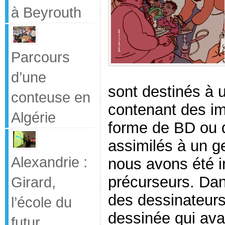
à Beyrouth
Parcours
d’une
sont destinés à u
conteuse en
contenant des im
Algérie
forme de BD ou de
assimilés à un g
Alexandrie :
nous avons été i
précurseurs. Dans
Girard,
des dessinateur
l’école du
dessinée qui avai
futur