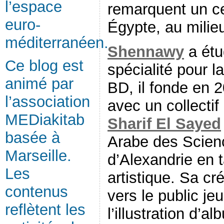
l’espace
remarquent un cer
euro-
Égypte, au milie
méditerranéen.
Shennawy
a étu
Ce blog est
spécialité pour l
animé par
BD, il fonde en 
l’association
avec un collectif
MEDiakitab
Sharif El Sayed
basée à
Arabe des Scien
Marseille.
d’Alexandrie en t
Les
artistique. Sa cré
contenus
vers le public je
reflètent les
l’illustration d’a