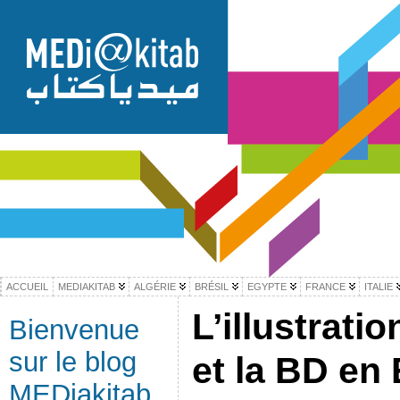
ACCUEIL
MEDIAKITAB
ALGÉRIE
BRÉSIL
EGYPTE
FRANCE
ITALIE
L’illustrati
Bienvenue
sur le blog
et la BD en
MEDiakitab,