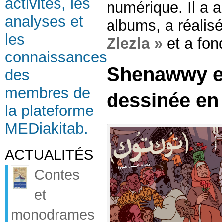
activités, les
numérique. Il a ai
analyses et
albums, a réalis
les
Zlezla »
et a fon
connaissances
Shenawwy et
des
membres de
dessinée en
la plateforme
MEDiakitab.
ACTUALITÉS
Contes
et
monodrames