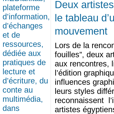
Deux artiste
plateforme
d’information,
le tableau d’
d’échanges
mouvement
et de
ressources,
Lors de la rencon
dédiée aux
fouilles”, deux ar
pratiques de
aux rencontres, l
lecture et
l’édition graphiq
d’écriture, du
influences graph
conte au
leurs styles diff
multimédia,
reconnaissent l’
dans
artistes égyptie