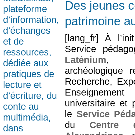
Des jeunes c
plateforme
d’information,
patrimoine au
d’échanges
[lang_fr] À l’ini
et de
Service pédago
ressources,
Laténium
, m
dédiée aux
archéologique r
pratiques de
Recherche, Expo
lecture et
Enseignement
d’écriture, du
universitaire et 
conte au
le
Service Péd
multimédia,
du
Centre d
dans