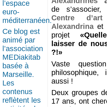
Alexandrines
a
l’espace
de s’associer,
euro-
Centre d’ar
méditerranéen.
Alexandrina
et 
Ce blog est
projet
«Quell
animé par
laisser de no
l’association
?!»
MEDiakitab
Vaste questio
basée à
philosophique, 
Marseille.
aussi !
Les
contenus
Deux groupes de
reflètent les
17 ans, ont cher