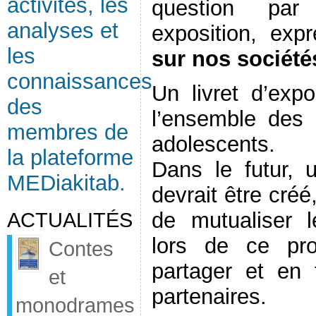
activités, les
question par
analyses et
exposition, ex
les
sur nos société
connaissances
Un livret d’expo
des
l’ensemble des 
membres de
adolescents.
la plateforme
Dans le futur, u
MEDiakitab.
devrait être cré
ACTUALITÉS
de mutualiser l
lors de ce pro
Contes
partager et en f
et
partenaires.
monodrames