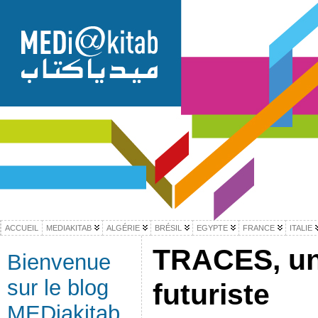
ACCUEIL
MEDIAKITAB
ALGÉRIE
BRÉSIL
EGYPTE
FRANCE
ITALIE
TRACES, un
Bienvenue
sur le blog
futuriste
MEDiakitab,