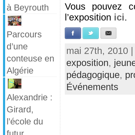
Vous pouvez co
à Beyrouth
l’exposition
ici
.
Parcours
Facebook
Twitter
E-mail
d’une
mai 27th, 2010 |
conteuse en
exposition
,
jeun
Algérie
pédagogique
,
pr
Événements
Alexandrie :
Girard,
l’école du
futur