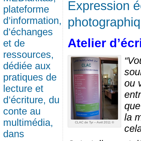
Expression éc
plateforme
d’information,
photographiq
d’échanges
Atelier d’écr
et de
ressources,
“Vo
dédiée aux
souh
pratiques de
ou v
lecture et
ent
d’écriture, du
que
conte au
la 
multimédia,
CLAC de Tyr – Avril 2011 ©
cel
dans