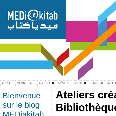
ACCUEIL
MEDIAKITAB
ALGÉRIE
BRÉSIL
EGYPTE
FRANCE
ITALIE
Ateliers cré
Bienvenue
sur le blog
Bibliothèqu
MEDiakitab,