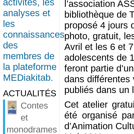
activités, les
l’association AS
analyses et
bibliothèque de T
les
proposé 4 jours d
connaissances
photo, gratuit, le
des
Avril et les 6 et
membres de
adolescents de 1
la plateforme
feront partie d’u
MEDiakitab.
dans différentes 
publiés dans un l
ACTUALITÉS
Cet atelier grat
Contes
été organisé pa
et
d’Animation Cult
monodrames