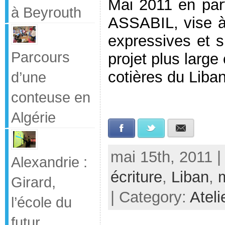
Mai 2011 en part
à Beyrouth
ASSABIL, vise à
expressives et s
Parcours
projet plus large
cotières du Liban
d’une
conteuse en
Algérie
Facebook
Twitter
E-mail
mai 15th, 2011 |
Alexandrie :
écriture
,
Liban
,
Girard,
| Category:
Ateli
l’école du
futur