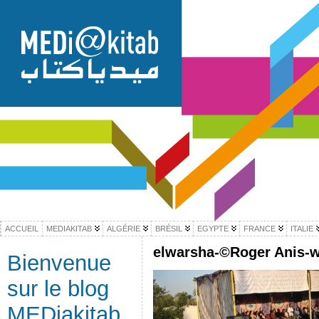
ACCUEIL
MEDIAKITAB
ALGÉRIE
BRÉSIL
EGYPTE
FRANCE
ITALIE
elwarsha-©Roger Anis-
Bienvenue
sur le blog
MEDiakitab,