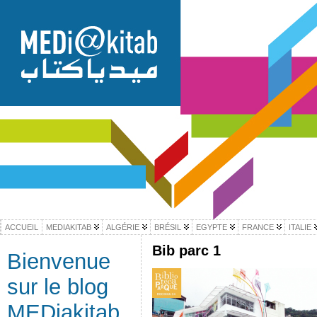
ACCUEIL
MEDIAKITAB
ALGÉRIE
BRÉSIL
EGYPTE
FRANCE
ITALIE
Bib parc 1
Bienvenue
sur le blog
MEDiakitab,