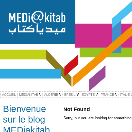
ACCUEIL
MEDIAKITAB
ALGÉRIE
BRÉSIL
EGYPTE
FRANCE
ITALIE
Bienvenue
Not Found
sur le blog
Sorry, but you are looking for something 
MEDiakitab,